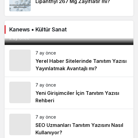
Lipanthyl 267 Mg Zayıflatır mı?
Metropool AVM Hakkında, Hangi Hizmetleri
Kanews • Kültür Sanat
Sunar?
2 ay önce
7 ay önce
Yerel Haber Sitelerinde Tanıtım Yazısı
Yayınlatmak Avantajlı mı?
7 ay önce
Yeni Girişimciler İçin Tanıtım Yazısı
Rehberi
7 ay önce
SEO Uzmanları Tanıtım Yazısını Nasıl
Kullanıyor?