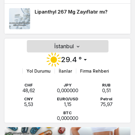
Lipanthyl 267 Mg Zayıflatır mı?
Metropool AVM Hakkında, Hangi
İstanbul
Hizmetleri Sunar?
29.4 °
Yol Durumu
İlanlar
Firma Rehberi
Yerel Haber Sitelerinde Tanıtım Yazısı
Yayınlatmak Avantajlı mı?
CHF
JPY
RUB
48,62
0,000000
0,51
CNY
EURO/USD
Petrol
Yeni Girişimciler İçin Tanıtım Yazısı
5,53
1,15
75,97
Rehberi
BTC
0,000000