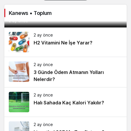
Kanews • Toplum
Çiğ Köfte Diyette Yenir mi?
2 ay önce
2 ay önce
H2 Vitamini Ne İşe Yarar?
2 ay önce
3 Günde Ödem Atmanın Yolları
Nelerdir?
2 ay önce
Halı Sahada Kaç Kalori Yakılır?
2 ay önce