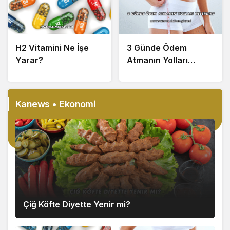
H2 Vitamini Ne İşe
3 Günde Ödem
Yarar?
Atmanın Yolları
Nelerdir?
Kanews • Ekonomi
Çiğ Köfte Diyette Yenir mi?