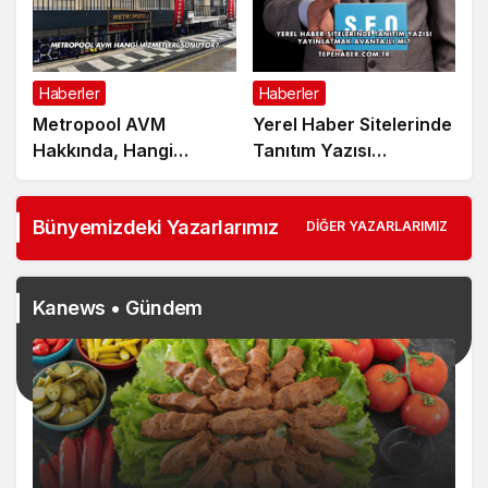
Haberler
Haberler
Metropool AVM
Yerel Haber Sitelerinde
Hakkında, Hangi
Tanıtım Yazısı
Hizmetleri Sunar?
Yayınlatmak Avantajlı
mı?
Bünyemizdeki Yazarlarımız
DIĞER YAZARLARIMIZ
Kanews • Gündem