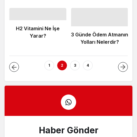
ir
H2 Vitamini Ne İşe
3 Günde Ödem Atmanın
Yarar?
Yolları Nelerdir?
H
1
2
3
4
Haber Gönder