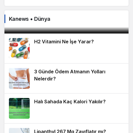
Çiğ Köfte Diyette Yenir mi?
Çiğ köfte, hem lezzeti hem de düşük kalorili içeriğiyle
Kanews • Dünya
diyet yapanların en çok merak ettiği yiyeceklerden...
H2 Vitamini Ne İşe Yarar?
3 Günde Ödem Atmanın Yolları
Nelerdir?
Halı Sahada Kaç Kalori Yakılır?
Lipanthyl 267 Mg Zayıflatır mı?