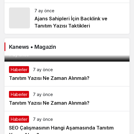
7 ay önce
Ajans Sahipleri İçin Backlink ve
Tanıtım Yazısı Taktikleri
Kanews • Magazin
Tanıtım Yazısı SEO’nun Kurtarıcısı mı, Riski mi?
7 ay önce
Haberler
7 ay önce
Tanıtım Yazısı Ne Zaman Alınmalı?
Haberler
7 ay önce
Tanıtım Yazısı Ne Zaman Alınmalı?
Haberler
7 ay önce
SEO Çalışmasının Hangi Aşamasında Tanıtım