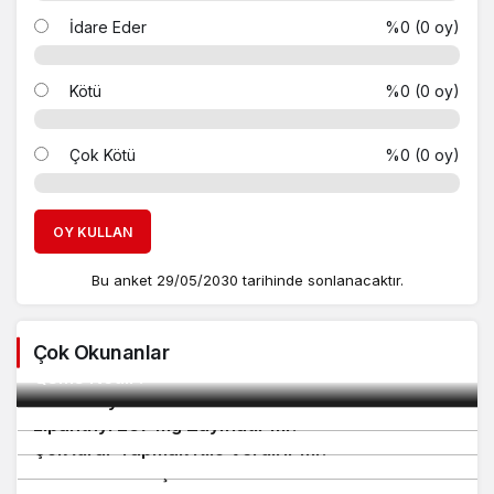
İdare Eder
%0 (0 oy)
Kötü
%0 (0 oy)
Çok Kötü
%0 (0 oy)
OY KULLAN
Bu anket 29/05/2030 tarihinde sonlanacaktır.
Çok Okunanlar
2
QSMS Nedir?
3
Endonezya Para Birimi
4
Lipanthyl 267 Mg Zayıflatır mı?
5
Çok İdrar Yapmak Kilo Verdirir mi?
6
O Vitamini Ne İşe Yarar?
7