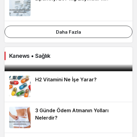
Daha Fazla
Çiğ Köfte Diyette Yenir mi?
Çiğ köfte, hem lezzeti hem de düşük kalorili içeriğiyle
Kanews • Sağlık
diyet yapanların en çok merak ettiği yiyeceklerden...
H2 Vitamini Ne İşe Yarar?
3 Günde Ödem Atmanın Yolları
Nelerdir?