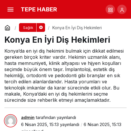
Konya En İyi Diş Hekimleri
Yorum Yap
TEPE HABER
Konya En İyi Diş Hekimleri
Sağlık
Konya En İyi Diş Hekimleri
Konya’da en iyi diş hekimini bulmak için dikkat edilmesi
gereken birçok kriter vardır. Hekimin uzmanlık alanı,
hasta memnuniyeti, klinik altyapısı ve hijyen koşulları
seçimde büyük önem taşır. İmplantoloji, estetik diş
hekimliği, ortodonti ve pedodonti gibi branşlar en sık
tercih edilen alanlardandır. Hasta yorumları ve
teknolojik imkanlar da karar sürecinde etkili olur. Bu
makale, Konya’daki en iyi diş hekimlerini seçme
sürecinde size rehberlik etmeyi amaçlamaktadır.
admin
tarafından yayınlandı
6 Nisan 2025, 15:13
yayınlandı
6 Nisan 2025, 15:13