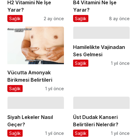
H2 Vitamini Ne İşe
B4 Vitamini Ne İşe
Yarar?
Yarar?
Sağlık
2 ay önce
Sağlık
8 ay önce
Hamilelikte Vajinadan
Ses Gelmesi
Sağlık
1 yıl önce
Vücutta Amonyak
Birikmesi Belirtileri
Sağlık
1 yıl önce
Siyah Lekeler Nasıl
Üst Dudak Kanseri
Geçer?
Belirtileri Nelerdir?
Sağlık
1 yıl önce
Sağlık
1 yıl önce