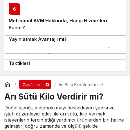
Arı sütü, son yıllarda zayıflamak isteyen kişilerin
dikkatini çeken doğal ürünler arasında yer
almaktadır. Yüksek besin değeri, enerji artırıcı
etkisi ve metabolizma üzerinde sağladığı olumlu
katkılar nedeniyle arı sütü, kilo kontrolü sürecinde
destekleyici bir gıda olarak öne çıkmaktadır. Bu
yazıda “
arı sütü kilo verdirir mi
?” sorusunu
bilimsel veriler ve kullanıcı deneyimleri
doğrultusunda detaylandıracağız. Ayrıca arı
sütünün kilo yönetimine etkileri, tüketim biçimi ve
sıklığı gibi merak edilen konulara da değineceğiz.
İçindekiler
Arı Sütü Zayıflatır mı?
Arı Sütü Ne Zaman ve Nasıl Tüketilmelidir?
Günlük Tüketim Miktarı Ne Olmalı?