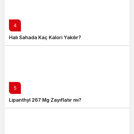
Arı Sütü Kilo Verdirir mi?
Doğal içeriği, metabolizmayı destekleyen yapısı ve
iştah düzenleyici etkisi ile arı sütü, kilo vermek
isteyenlerin tercih ettiği yardımcı ürünlerden biri haline
gelmiştir; doğru zamanda ve ölçülü şekilde
tüketildiğinde hem fiziksel enerji artışı sağlar hem de
sağlıklı bir kilo kontrol sürecine katkı sunar.
admin
tarafından yayınlandı
9 Temmuz 2025, 03:39
yayınlandı
9 Temmuz 2025,
03:39
güncellendi
22
Arı Sütü Kilo Verdirir mi?
PAYLAŞ