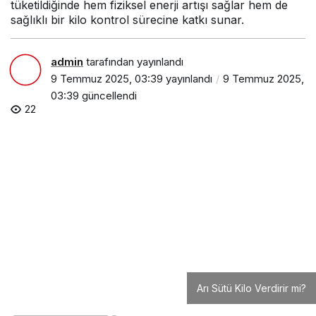
Arı Sütü Yağ Yakımını Destekler mi?
Termojenik Etkisi Var mı?
Arı Sütü Tok Tutar mı?
Diyetle Birlikte Kullanımı Etkili mi?
Arı Sütü Metabolizmayı Nasıl Etkiler?
Enerji Artışı Kilo Vermeye Yardımcı Olur mu?
Arı Sütü ve Spor Performansı Arasındaki İlişki
Kas Kütlesine Katkı Sağlar mı?
Arı Sütü ve Hormon Dengesi
Kadınlarda Etkisi Farklı mı?
Sıkça Sorulan Sorular
Arı sütü tek başına zayıflatır mı?
Sabah aç karna tüketmek etkisini artırır mı?
Diyet yapanlar arı sütü kullanabilir mi?
Arı sütü alerji yapar mı?
Kilo vermek isteyenler ne kadar arı sütü kullanmalı?
Arı sütü çocuklarda zayıflama amacıyla kullanılabilir
mi?
Arı sütü ne kadar sürede etkisini gösterir?