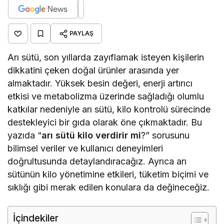
Arı Sütü Zayıflatır mı?
Arı sütü, içerdiği B grubu vitaminler, proteinler,
amino asitler ve doğal hormonlar sayesinde vücut
fonksiyonlarını düzenleyici bir etki oluşturur. Bu
içerikler metabolizma hızını artırarak yağ yakımını
destekleyebilir. Ayrıca iştahı düzenleyici etkisi
sayesinde gün içinde aşırı kalori alımının önüne
geçebilir. Ancak arı sütünün doğrudan yağ yakan
bir madde olmadığını, destekleyici bir gıda olarak
kilo verme sürecine katkı sunduğunu belirtmek
gerekir. Özellikle egzersiz ve dengeli beslenme ile
birlikte tüketildiğinde, arı sütü kilo kontrolü
üzerinde daha etkili sonuçlar verebilir.
Göz Atın