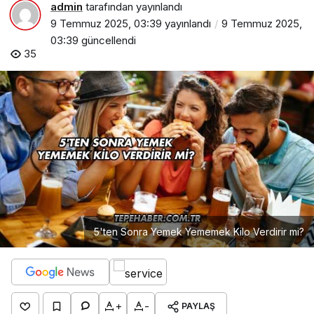
admin
tarafından yayınlandı
9 Temmuz 2025, 03:39
yayınlandı
9 Temmuz 2025,
03:39
güncellendi
35
5'ten Sonra Yemek Yememek Kilo Verdirir mi?
+
-
PAYLAŞ