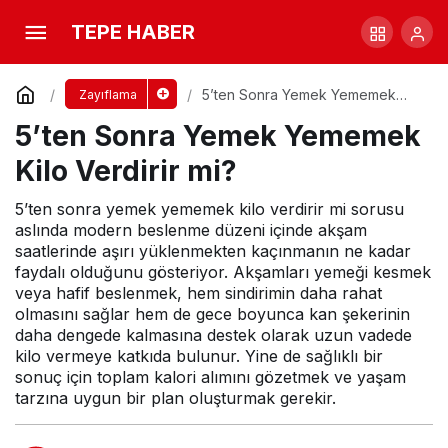
Arı Sütü Kilo Verdirir mi?
TEPE HABER
Yorum Yap
Paylaş
5’ten Sonra Yemek Yememek
Zayıflama
Kilo Verdirir mi?
5’ten Sonra Yemek Yememek
Kilo Verdirir mi?
5’ten sonra yemek yememek kilo verdirir mi sorusu
aslında modern beslenme düzeni içinde akşam
saatlerinde aşırı yüklenmekten kaçınmanın ne kadar
faydalı olduğunu gösteriyor. Akşamları yemeği kesmek
veya hafif beslenmek, hem sindirimin daha rahat
olmasını sağlar hem de gece boyunca kan şekerinin
daha dengede kalmasına destek olarak uzun vadede
kilo vermeye katkıda bulunur. Yine de sağlıklı bir
sonuç için toplam kalori alımını gözetmek ve yaşam
tarzına uygun bir plan oluşturmak gerekir.