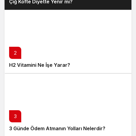
Çiğ Köfte Diyette Yenir mi?
2
H2 Vitamini Ne İşe Yarar?
3
3 Günde Ödem Atmanın Yolları Nelerdir?