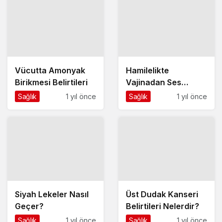
Vücutta Amonyak
Hamilelikte
Birikmesi Belirtileri
Vajinadan Ses
Gelmesi
Sağlık
1 yıl önce
Sağlık
1 yıl önce
Siyah Lekeler Nasıl
Üst Dudak Kanseri
Geçer?
Belirtileri Nelerdir?
Sağlık
1 yıl önce
Sağlık
1 yıl önce