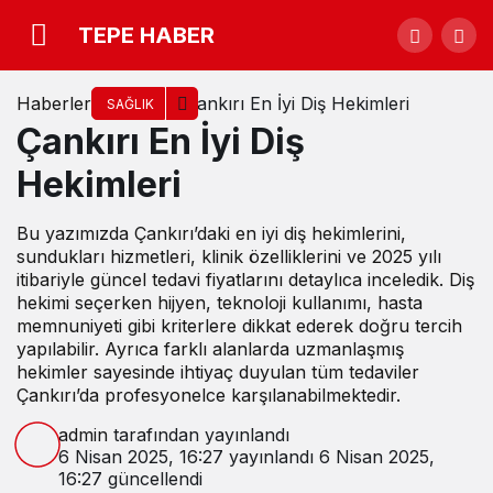
TEPE HABER
Haberler
Çankırı En İyi Diş Hekimleri
SAĞLIK
Çankırı En İyi Diş
Hekimleri
Bu yazımızda Çankırı’daki en iyi diş hekimlerini,
sundukları hizmetleri, klinik özelliklerini ve 2025 yılı
itibariyle güncel tedavi fiyatlarını detaylıca inceledik. Diş
hekimi seçerken hijyen, teknoloji kullanımı, hasta
memnuniyeti gibi kriterlere dikkat ederek doğru tercih
yapılabilir. Ayrıca farklı alanlarda uzmanlaşmış
hekimler sayesinde ihtiyaç duyulan tüm tedaviler
Çankırı’da profesyonelce karşılanabilmektedir.
admin
tarafından yayınlandı
6 Nisan 2025, 16:27
yayınlandı
6 Nisan 2025,
16:27
güncellendi