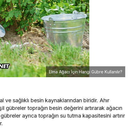
Elma Ağacı İçin Hangi Gübre Kullanılır?
al ve sağlıklı besin kaynaklarından biridir. Ahır
l gübreler toprağın besin değerini artırarak ağacın
gübreler ayrıca toprağın su tutma kapasitesini artırır
r.