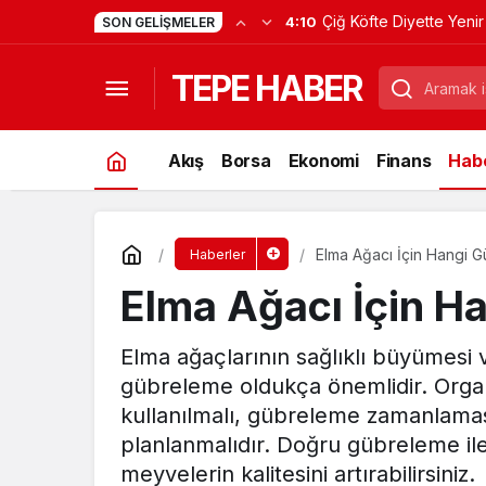
Çiğ Köfte Diyette Yenir
4:10
SON GELIŞMELER
TEPE HABER
Akış
Borsa
Ekonomi
Finans
Habe
Elma Ağacı İçin Hangi Gü
Haberler
Elma Ağacı İçin Ha
Elma ağaçlarının sağlıklı büyümesi 
gübreleme oldukça önemlidir. Organ
kullanılmalı, gübreleme zamanlamas
planlanmalıdır. Doğru gübreleme ile
meyvelerin kalitesini artırabilirsiniz.