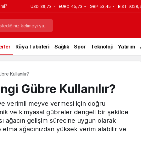
 mi?
USD
39,73
EURO
45,73
GBP
53,45
BIST
9.128,
rler
Rüya Tabirleri
Sağlık
Spor
Teknoloji
Yatırım
bre Kullanılır?
ngi Gübre Kullanılır?
ve verimli meyve vermesi için doğru
ik ve kimyasal gübreler dengeli bir şekilde
ı ağacın gelişim sürecine uygun olarak
 elma ağacınızdan yüksek verim alabilir ve