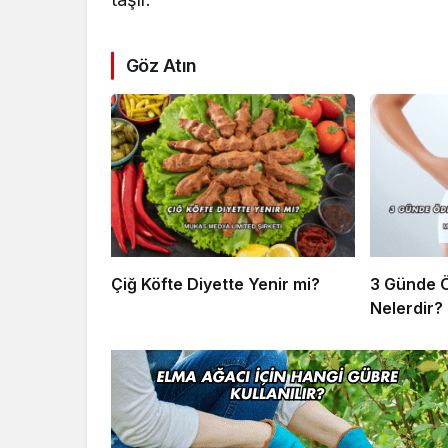
Göz Atın
Çiğ Köfte Diyette Yenir mi?
3 Günde Ö
Nelerdir?