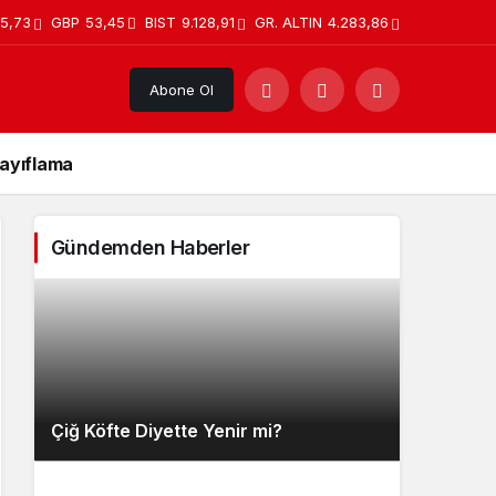
5,73
GBP
53,45
BIST
9.128,91
GR. ALTIN
4.283,86
Abone Ol
ayıflama
Gündemden Haberler
Çiğ Köfte Diyette Yenir mi?