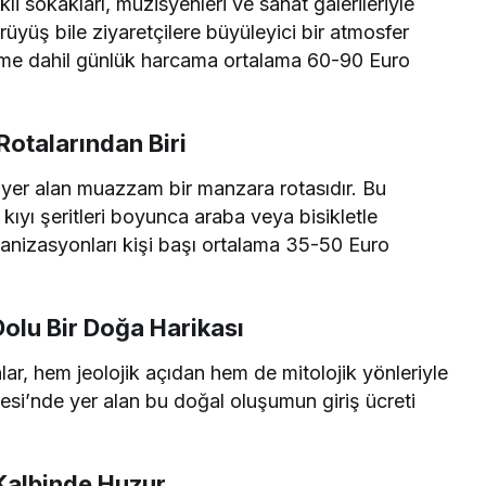
li sokakları, müzisyenleri ve sanat galerileriyle
rüyüş bile ziyaretçilere büyüleyici bir atmosfer
me dahil günlük harcama ortalama 60-90 Euro
Rotalarından Biri
a yer alan muazzam bir manzara rotasıdır. Bu
 kıyı şeritleri boyunca araba veya bisikletle
rganizasyonları kişi başı ortalama 35-50 Euro
olu Bir Doğa Harikası
lar, hem jeolojik açıdan hem de mitolojik yönleriyle
si’nde yer alan bu doğal oluşumun giriş ücreti
 Kalbinde Huzur