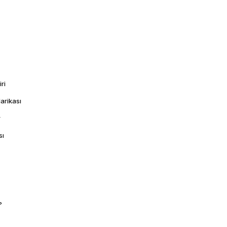
ri
arikası
r
sı
?