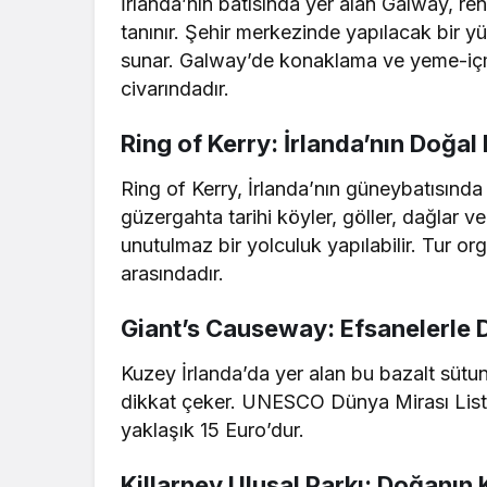
İrlanda’nın batısında yer alan Galway, renk
tanınır. Şehir merkezinde yapılacak bir yü
sunar. Galway’de konaklama ve yeme-iç
civarındadır.
Ring of Kerry: İrlanda’nın Doğal 
Ring of Kerry, İrlanda’nın güneybatısınd
güzergahta tarihi köyler, göller, dağlar ve
unutulmaz bir yolculuk yapılabilir. Tur o
arasındadır.
Giant’s Causeway: Efsanelerle D
Kuzey İrlanda’da yer alan bu bazalt sütun
dikkat çeker. UNESCO Dünya Mirası Liste
yaklaşık 15 Euro’dur.
Killarney Ulusal Parkı: Doğanın