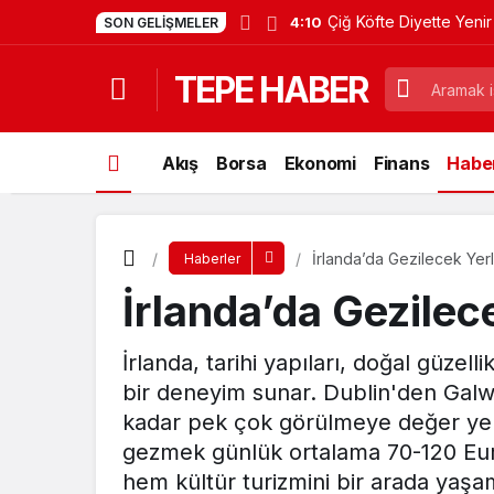
Çiğ Köfte Diyette Yenir
4:10
SON GELIŞMELER
TEPE HABER
Akış
Borsa
Ekonomi
Finans
Haber
İrlanda’da Gezilecek Yer
Haberler
İrlanda’da Gezilec
İrlanda, tarihi yapıları, doğal güzelli
bir deneyim sunar. Dublin'den Galw
kadar pek çok görülmeye değer yer b
gezmek günlük ortalama 70-120 Euro
hem kültür turizmini bir arada yaşama