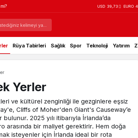
 mi?
USD
39,73
EURO
4
ler
Rüya Tabirleri
Sağlık
Spor
Teknoloji
Yatırım
Z
ler
ek Yerler
kleri ve kültürel zenginliği ile gezginlere eşsiz
ay'e, Cliffs of Moher'den Giant's Causeway’e
ulunur. 2025 yılı itibarıyla İrlanda’da
 arasında bir maliyet gerektirir. Hem doğa
k isteyenler için İrlanda ideal bir rota