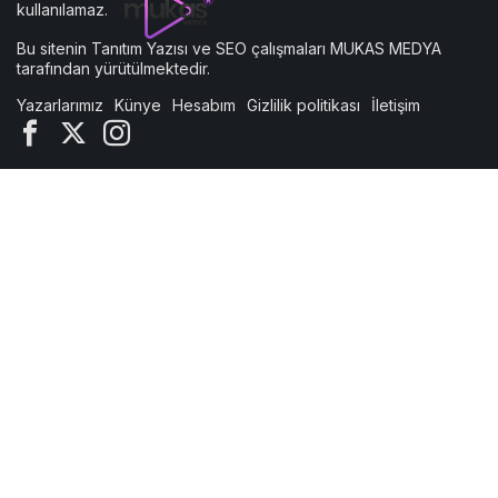
kullanılamaz.
Bu sitenin
Tanıtım Yazısı
ve SEO çalışmaları
MUKAS MEDYA
tarafından yürütülmektedir.
Yazarlarımız
Künye
Hesabım
Gizlilik politikası
İletişim