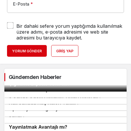
E-Posta
*
Bir dahaki sefere yorum yaptığımda kullanılmak
üzere adımı, e-posta adresimi ve web site
adresimi bu tarayıcıya kaydet.
YORUM GÖNDER
GIRIŞ YAP
Gündemden Haberler
2
Çiğ Köfte Diyette Yenir mi?
3
H2 Vitamini Ne İşe Yarar?
4
3 Günde Ödem Atmanın Yolları Nelerdir?
6
5
Halı Sahada Kaç Kalori Yakılır?
Metropool AVM Hakkında, Hangi Hizmetleri
7
Lipanthyl 267 Mg Zayıflatır mı?
Sunar?
Yerel Haber Sitelerinde Tanıtım Yazısı
8
Yayınlatmak Avantajlı mı?
9