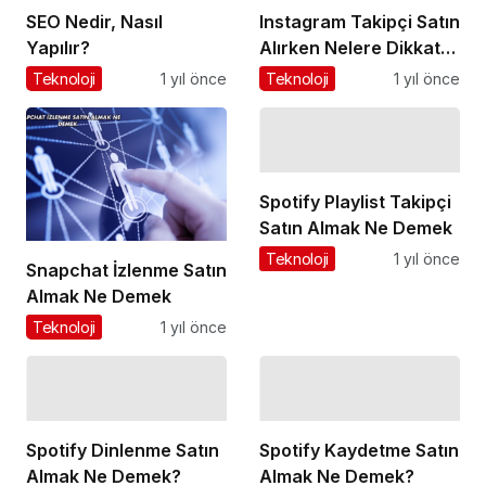
SEO Nedir, Nasıl
Instagram Takipçi Satın
Yapılır?
Alırken Nelere Dikkat
Edilmelidir?
Teknoloji
1 yıl önce
Teknoloji
1 yıl önce
Spotify Playlist Takipçi
Satın Almak Ne Demek
Teknoloji
1 yıl önce
Snapchat İzlenme Satın
Almak Ne Demek
Teknoloji
1 yıl önce
Spotify Dinlenme Satın
Spotify Kaydetme Satın
Almak Ne Demek?
Almak Ne Demek?