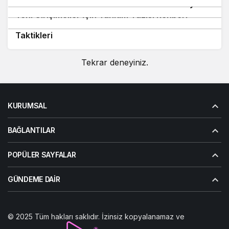
10
SEO Uzmanları Tanıtım Yazısını Nasıl Kullanıyor?
Yeni Girişimciler İçin Tanıtım Yazısı Rehberi
Ajans Sahipleri İçin Backlink ve Tanıtım Yazısı
Taktikleri
Tekrar deneyiniz.
KURUMSAL
BAĞLANTILAR
POPÜLER SAYFALAR
GÜNDEME DAIR
© 2025 Tüm hakları saklıdır. İzinsiz kopyalanamaz ve