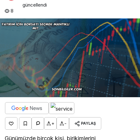
güncellendi
8
+
-
PAYLAŞ
Günümüzde birçok kişi, birikimlerini