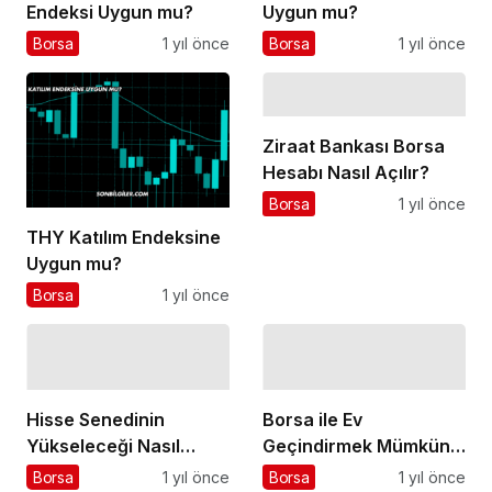
Endeksi Uygun mu?
Uygun mu?
Borsa
1 yıl önce
Borsa
1 yıl önce
Ziraat Bankası Borsa
Hesabı Nasıl Açılır?
Borsa
1 yıl önce
THY Katılım Endeksine
Uygun mu?
Borsa
1 yıl önce
Hisse Senedinin
Borsa ile Ev
Yükseleceği Nasıl
Geçindirmek Mümkün
Anlaşılır?
mü?
Borsa
1 yıl önce
Borsa
1 yıl önce