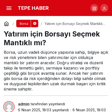
Yatırım için Borsayı Seçmek Mantıklı mı?
TEPE HABER
Yorum Yap
Yatırım için Borsayı Seçmek Mantıklı
Borsa
mı?
Yatırım için Borsayı Seçmek
Mantıklı mı?
Borsa, uzun vadeli düşünce yapısına sahip, bilgiye açık
ve risk yönetimini bilen yatırımcılar için oldukça
mantıklı bir yatırım aracıdır. Doğru strateji ve düzenli
takip ile temettü geliri, sermaye kazancı ve portföy
çeşitliliği gibi birçok avantaj sunar. Ancak her yatırım
gibi borsa da risk içerdiğinden dolayı bilgi sahibi olmak
ve duygusal tepkilerden uzak durmak başarı için kritik
öneme sahiptir.
admin
tarafından yayınlandı
6 Nisan 2025, 18:03
yayınlandı
6 Nisan 2025, 18:03